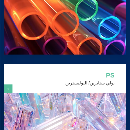
PS
بولي ستايرين/ البوليسترين