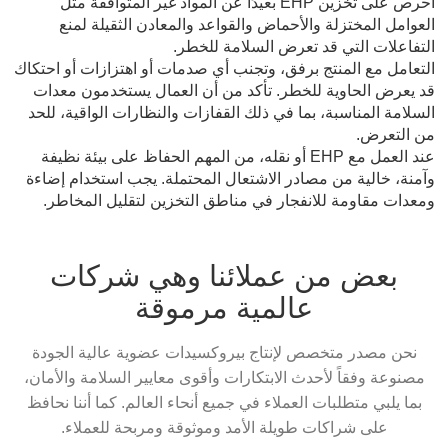
احرص على تخزين EHP بعيدًا عن المواد غير المتوافقة مثل
العوامل المختزلة والأحماض والقواعد والمعادن الثقيلة لمنع
التفاعلات التي قد تعرض السلامة للخطر.
التعامل مع المنتج برفق، وتجنب أي صدمات أو اهتزازات أو احتكاك
قد يعرض الحاوية للخطر. تأكد من أن العمال يستخدمون معدات
السلامة المناسبة، بما في ذلك القفازات والنظارات الواقية، للحد
من التعرض.
عند العمل مع EHP أو نقله، من المهم الحفاظ على بيئة نظيفة
وآمنة، خالية من مصادر الاشتعال المحتملة. يجب استخدام إضاءة
ومعدات مقاومة للانفجار في مناطق التخزين لتقليل المخاطر.
بعض من عملائنا وهي شركات
عالمية مرموقة
نحن مصدر متخصص لإنتاج بيروكسيدات عضوية عالية الجودة
مصنوعة وفقاً لأحدث الابتكارات وأقوى معايير السلامة والأمان،
بما يلبي متطلبات العملاء في جميع أنحاء العالم. كما أننا نحافظ
على شراكات طويلة الأمد وموثوقة ومربحة للعملاء.