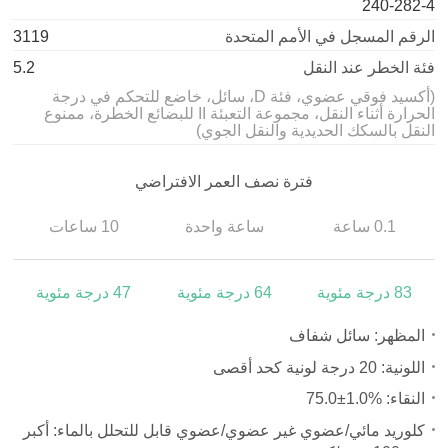
240-282-4
الرقم المسجل في الأمم المتحدة
3119
فئة الخطر عند النقل
5.2
(أكسيد فوقي عضوي، فئة D، سائل، خاضع للتحكم في درجة
الحرارة أثناء النقل، مجموعة التعبئة II للبضائع الخطرة، ممنوع
النقل بالسكك الحديدية والنقل الجوي)
فترة نصف العمر الافتراضي
0.1 ساعة
ساعة واحدة
10 ساعات
83 درجة مئوية
64 درجة مئوية
47 درجة مئوية
المظهر: سائل شفاف
اللونية: 20 درجة لونية كحد أقصى
النقاء:
75.0±1.0%
كلوريد مائي/عضوي غير عضوي/عضوي قابل للتحلل بالماء: أكبر