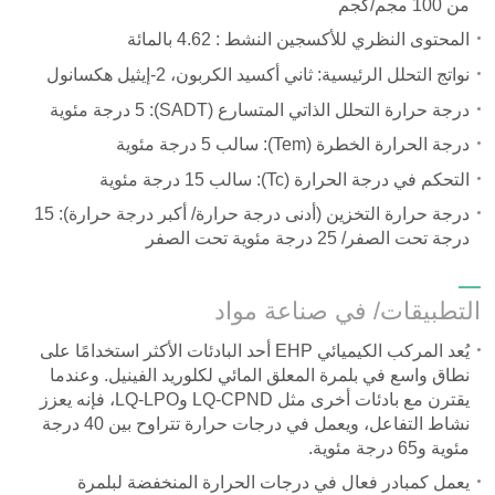
من 100 مجم/كجم
المحتوى النظري للأكسجين النشط : 4.62 بالمائة
نواتج التحلل الرئيسية: ثاني أكسيد الكربون،
2-
إيثيل هكسانول
درجة حرارة التحلل الذاتي المتسارع (SADT)
:
5 درجة مئوية
درجة الحرارة الخطرة (Tem)
:
سالب 5 درجة مئوية
التحكم في درجة الحرارة (Tc)
:
سالب 15 درجة مئوية
درجة حرارة التخزين (أدنى درجة حرارة/ أكبر درجة حرارة): 15
درجة تحت الصفر
/
25 درجة مئوية تحت الصفر
التطبيقات/ في صناعة مواد
يُعد المركب الكيميائي EHP أحد البادئات الأكثر استخدامًا على
نطاق واسع في بلمرة المعلق المائي لكلوريد الفينيل. وعندما
يقترن مع بادئات أخرى مثل
LQ-CPND
و
LQ-LPO
، فإنه يعزز
نشاط التفاعل، ويعمل في درجات حرارة تتراوح بين 40 درجة
مئوية و65 درجة مئوية.
يعمل كمبادر فعال في درجات الحرارة المنخفضة لبلمرة