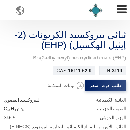

ثنائي بيروكسيد الكربونات (2-
إيثيل الهكسيل) (EHP)
Bis(2-ethylhexyl) peroxydicarbonate (EHP)
CAS
16111-62-9
UN
3119
طلب عرض سعر
بيانات السلامة
العائلة الكيميائية
البيروكسيد العضوي
الصيغة الجزيئية
C₁₈H₃₄O₆
الوزن الجزيئي
346.5
القائمة الأوروبية للمواد الكيميائية التجارية الموجودة (EINECS)