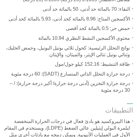
النقاء: 70 بالمائة حد أدنى، 50 بالمائة حد أدنى
الأكسجين المتاح: 8.96 بالمائة كحد أدنى، 5.93 بالمائة كحد أدنى
حمض حر: 0.5 بالمائة كحد أقصى
محتوى الأكسجين النشط النظري 10.94 بالمائة
نواتج التحلل الرئيسية: كحول ثلاثي بوتيل البوتيل، وحمض الخليك،
وثنائي بوتيل ثنائي الإيثر، والميثان، والإيثان
طاقة التنشيط: 152.16 كيلو جول/مول
درجة حرارة التحلل الذاتي المتسارع (SADT)
:
60 درجة مئوية
درجة حرارة التخزين (أدنى درجة حرارة/ أكبر درجة حرارة):
-- /
30
درجة مئوية
التطبيقات
هذا البيروكسيد هو بادئ فعال في درجات الحرارة المنخفضة
لبلمرة البولي إيثيلين عالي الضغط (LDPE)، ويستخدم في المقام
الأول في العمليات الأنبوبية. ويمكن دمجه مع بادئات أخرى مثل