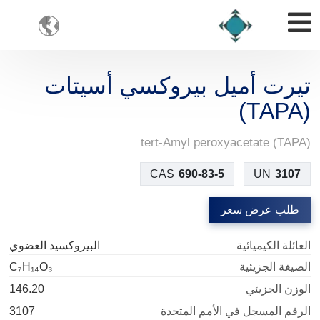

تيرت أميل بيروكسي أسيتات
(TAPA)
tert-Amyl peroxyacetate (TAPA)
CAS
690-83-5
UN
3107
طلب عرض سعر
العائلة الكيميائية
البيروكسيد العضوي
الصيغة الجزيئية
C₇H₁₄O₃
الوزن الجزيئي
146.20
الرقم المسجل في الأمم المتحدة
3107