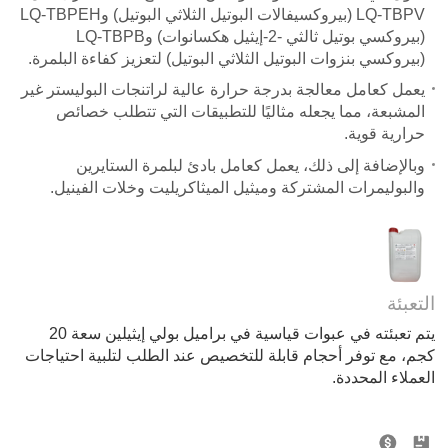
LQ-TBPV
(
بيروكسيفالات البوتيل الثلاثي البوتيل) و
LQ-TBPEH
(
بيروكسي بوتيل ثالثي -2-إيثيل هكسانوات) و
LQ-TBPB
(
بيروكسي بنزوات البوتيل الثلاثي البوتيل) لتعزيز كفاءة البلمرة.
يعمل كعامل معالجة بدرجة حرارة عالية لراتنجات البوليستر غير
المشبعة، مما يجعله مثاليًا للتطبيقات التي تتطلب خصائص
حرارية قوية.
وبالإضافة إلى ذلك، يعمل كعامل بادئ لبلمرة الستايرين
والبوليمرات المشتركة وميثيل الميثاكريليت وخلات الفينيل.
التعبئة
يتم تعبئته في عبوات قياسية في براميل بولي إيثيلين سعة 20
كجم، مع توفر أحجام قابلة للتخصيص عند الطلب لتلبية احتياجات
العملاء المحددة.