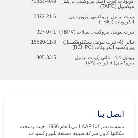
كربونات تيرت أميل بيروكسي 2 إيثيل
70833-40-8
هيكسيل (TAEC)
تيرت بيوتيل بيروكسي إيزوبروبيل
2372-21-6
الكربونات (TBIC)
تيرت بيوتيل بيروكسي بيفلات (TBPV)
927-07-1
ثنائي
(
4-
تيرت بيوتيل سيكلوهكسيل)
15520-11-3
بيروكسيد الكربونات (BCHPC)
بيوتيل 4,
4 -
ثنائي (تيرت بيوتيل
995-33-5
بيروكسي) فاليرات (VA)
اتصل بنا
تأسست شركتنا LAAP في العام 1966، حيث رسخت
مكانتها كأول شركة صينية مصنعة للبيروكسيدات