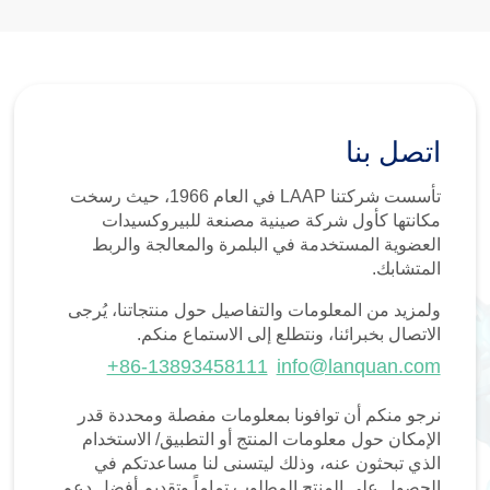
اتصل بنا
تأسست شركتنا LAAP في العام 1966، حيث رسخت
مكانتها كأول شركة صينية مصنعة للبيروكسيدات
العضوية المستخدمة في البلمرة والمعالجة والربط
المتشابك.
ولمزيد من المعلومات والتفاصيل حول منتجاتنا، يُرجى
الاتصال بخبرائنا، ونتطلع إلى الاستماع منكم.
+86-13893458111
info@lanquan.com
نرجو منكم أن توافونا بمعلومات مفصلة ومحددة قدر
الإمكان حول معلومات المنتج أو التطبيق/ الاستخدام
الذي تبحثون عنه، وذلك ليتسنى لنا مساعدتكم في
الحصول على المنتج المطلوب تماماً وتقديم أفضل دعم