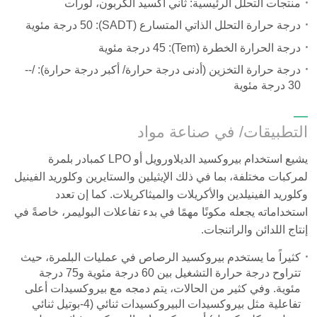
منتجات التحلل الرئيسية: ثاني أكسيد الكربون، لورات
درجة حرارة التحلل الذاتي المتسارع (SADT)
:
50 درجة مئوية
درجة الحرارة الخطرة (Tem)
:
45 درجة مئوية
درجة حرارة التخزين (أدنى درجة حرارة/ أكبر درجة حرارة):
--/
30
درجة مئوية
التطبيقات/ في صناعة مواد
يشيع استخدام بيروكسيد الديلاورويل أو LPO كمبادر بلمرة
لمركبات مختلفة، بما في ذلك الإيثيلين والستايرين وكلوريد الفينيل
وكلوريد الفينيلدين والأكريلات والميثاكريلات. كما إن تعدد
استخداماته يجعله مكونًا مهمًا في بدء تفاعلات البوليمر، خاصةً في
إنتاج اللدائن والراتنجات.
كثيراً ما يستخدم بيروكسيد الرصاص في عمليات البلمرة، حيث
تتراوح درجة حرارة التشغيل بين 60 درجة مئوية و75 درجة
مئوية. وفي كثير من الحالات، يتم دمجه مع بيروكسيدات أعلى
تفاعلية مثل بيروكسيدات البيروكسيدات ثنائي (4-بوتيل ثنائي