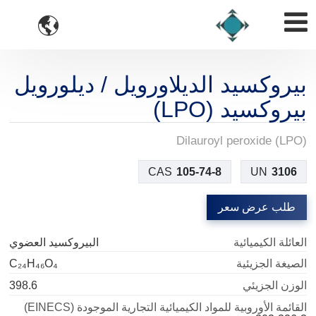

بيروكسيد الديلاورويل / ديلورويل
بيروكسيد (LPO)
Dilauroyl peroxide (LPO)
CAS
105-74-8
UN
3106
طلب عرض سعر
العائلة الكيميائية
البيروكسيد العضوي
الصيغة الجزيئية
C₂₄H₄₆O₄
الوزن الجزيئي
398.6
القائمة الأوروبية للمواد الكيميائية التجارية الموجودة (EINECS)