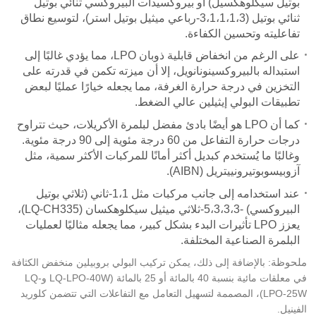
بوتيل سيكلوهكسيل) أو بيروكسيدات البيروكسي ثنائي بوتيل
ثنائي بوتيل
(
1،1،1،3،
3-
رباعي ميثيل بوتيل استر)، لتوسيع نطاق
تفاعليته وتحسين الكفاءة.
على الرغم من انخفاض قابلية ذوبان LPO، مما يؤدي غالبًا إلى
استبداله بالبيروكسينونانويل، إلا أن ميزته تكمن في قدرته على
التخزين في درجة حرارة الغرفة، مما يجعله خيارًا عمليًا لبعض
تطبيقات البولي إيثيلين عالي الضغط.
كما أن LPO هو أيضًا بادئ مفضل لبلمرة الأكريلات، حيث تتراوح
درجات حرارة التفاعل من 60 درجة مئوية إلى 90 درجة مئوية.
وغالبًا ما يُستخدم كبديل أكثر أمانًا للمركبات الأكثر سمية، مثل
آزوبيسوبوتيرونييتريل (AIBN)
.
عند استخدامه إلى جانب مركبات مثل 1،
1-
ثاني (ثلاثي بوتيل
البيروكسي)
-3
،3،3،
5-
ثلاثي ميثيل سيكلوهكسان (LQ-CH335)،
يعزز LPO تأثيرات البدء بشكل كبير، مما يجعله مثاليًا لعمليات
البلمرة الصناعية المختلفة.
ملحوظة
: بالإضافة إلى ذلك، يمكن تركيب البولي بروبيلين منخفض الكثافة
في معلقات مائية بنسبة 40 بالمائة أو 25 بالمائة
(
LQ-LPO-40W
و
LQ-
LPO-25W
)
، المصممة لتسهيل التعامل مع التفاعلات التي تتضمن كلوريد
الفينيل.