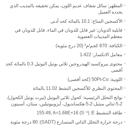
المظهر: سائل شفاف عديم اللون، يمكن تخفيفه بالمذيب الذي
يحدده العميل
الأكسجين المتاح: 10.1 بالمائة كحد أدنى
قابلية الذوبان: غير قابل للذوبان في الماء، قابل للذوبان في
معظم المذيبات العضوية
الكثافة: 870 كجم/م³
(
20 درج مئوية)
معامل الانكسار: 1.422
محتوى بيروكسيد الهيدروجين ثلاثي بوتيل البوتيل 0.3 بالمائة كحد
أقصى
اللونية:
50Pt-Co
(
كحد أقصى)
المحتوى النظري للأكسجين النشط 11.02 بالمائة
نواتج التحلل الرئيسية: كحول ثلاثي البوتيل (تيرت بوتيل الكحول)،
2،
5-
ثنائي ميثيل
-2
،
5-
هكسانديول، أيزوبيوتيلين، ميثان، أسيتون
طاقة التنشيط
E:
155.49, A=1.68E+16 (S⁻¹)
درجة حرارة التحلل الذاتي المتسارع (SADT)
:
80 درجة مئوية