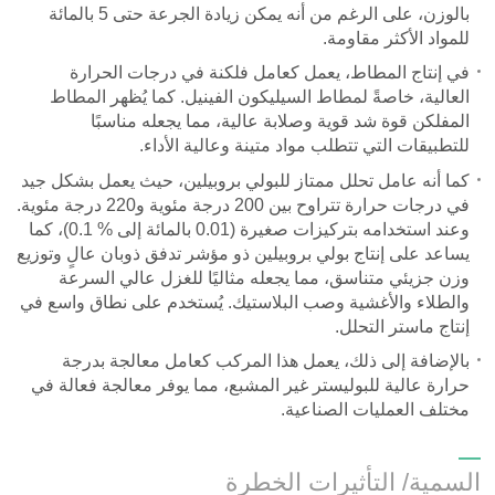
بالوزن، على الرغم من أنه يمكن زيادة الجرعة حتى 5 بالمائة
للمواد الأكثر مقاومة.
في إنتاج المطاط، يعمل كعامل فلكنة في درجات الحرارة
العالية، خاصةً لمطاط السيليكون الفينيل. كما يُظهر المطاط
المفلكن قوة شد قوية وصلابة عالية، مما يجعله مناسبًا
للتطبيقات التي تتطلب مواد متينة وعالية الأداء.
كما أنه عامل تحلل ممتاز للبولي بروبيلين، حيث يعمل بشكل جيد
في درجات حرارة تتراوح بين 200 درجة مئوية و220 درجة مئوية.
وعند استخدامه بتركيزات صغيرة (0.01 بالمائة إلى
0.1 %
)
، كما
يساعد على إنتاج بولي بروبيلين ذو مؤشر تدفق ذوبان عالٍ وتوزيع
وزن جزيئي متناسق، مما يجعله مثاليًا للغزل عالي السرعة
والطلاء والأغشية وصب البلاستيك. يُستخدم على نطاق واسع في
إنتاج ماستر التحلل.
بالإضافة إلى ذلك، يعمل هذا المركب كعامل معالجة بدرجة
حرارة عالية للبوليستر غير المشبع، مما يوفر معالجة فعالة في
مختلف العمليات الصناعية.
السمية/ التأثيرات الخطرة