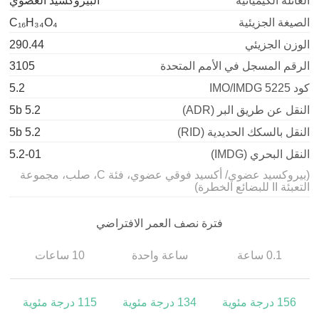
العائلة الكيميائية
البيروكسيد العضوي
الصيغة الجزيئية
C₁₆H₃₄O₄
الوزن الجزيئي
290.44
الرقم المسجل في الأمم المتحدة
3105
كود IMO/IMDG 5225
5.2
النقل عن طريق البر (ADR)
5.2 5b
النقل بالسكك الحديدية (RID)
5.2 5b
النقل البحري (IMDG)
5.2-01
(بيروكسيد عضوي/ أكسيد فوقي عضوي، فئة C، صلب، مجموعة
التعبئة II للبضائع الخطرة)
فترة نصف العمر الافتراضي
0.1 ساعة
ساعة واحدة
10 ساعات
156 درجة مئوية
134 درجة مئوية
115 درجة مئوية