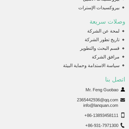
بيروكسيدات الإسترات
وصلات سريعة
لمحة عن الشركة
تاريخ تطور الشركة
قسم البحث والتطوير
مرافق الشركة
سياسة الاستدامة وحماية البيئة
اتصل بنا
Mr. Feng Guobao
2365442936@qq.com
info@lanquan.com
+86-13893458111
+86-931-7971300