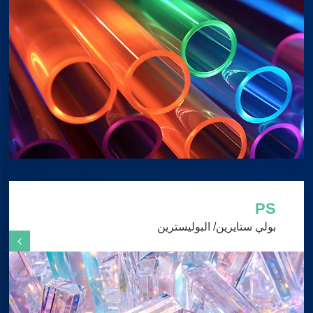
PS
بولي ستايرين/ البوليسترين