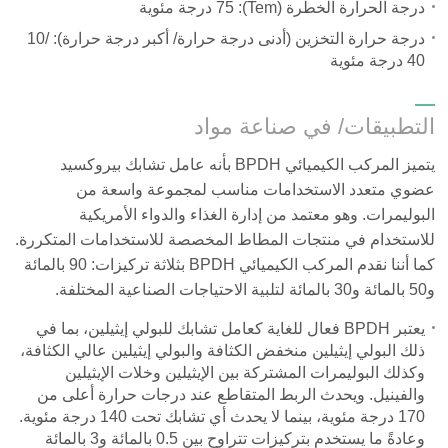
درجة الحرارة الخطرة (Tem)
:
75 درجة مئوية
درجة حرارة التخزين (أدنى درجة حرارة/ أكبر درجة حرارة):
10/
40
درجة مئوية
التطبيقات/ في صناعة مواد
يتميز المركب الكيميائي BPDH بأنه عامل تشابك بيروكسيد
عضوي متعدد الاستخدامات مناسب لمجموعة واسعة من
البوليمرات. وهو معتمد من إدارة الغذاء والدواء الأمريكية
للاستخدام في منتجات المطاط المخصصة للاستخدامات المتكررة.
كما أننا نقدم المركب الكيميائي BPDH بثلاثة تركيزات: 90 بالمائة
و50 بالمائة و30 بالمائة لتلبية الاحتياجات الصناعية المختلفة.
يعتبر BPDH فعال للغاية كعامل تشابك للبولي إيثيلين، بما في
ذلك البولي إيثيلين منخفض الكثافة والبولي إيثيلين عالي الكثافة،
وكذلك البوليمرات المشتركة بين الإيثيلين وخلات الإيثيلين
والفينيل. ويحدث الربط المتقاطع عند درجات حرارة أعلى من
170 درجة مئوية، بينما لا يحدث أي تشابك تحت 140 درجة مئوية.
وعادةً ما يستخدم بتركيزات تتراوح بين 0.5 بالمائة و3 بالمائة